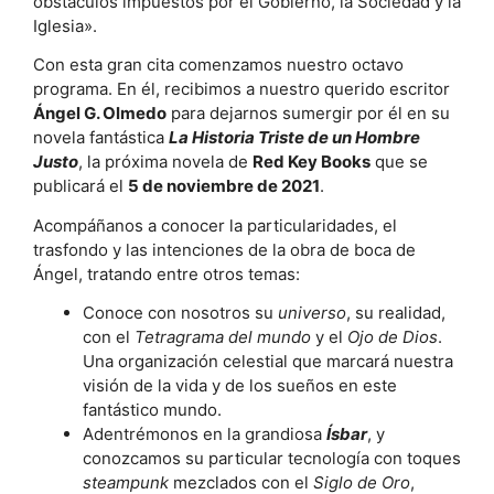
obstáculos impuestos por el Gobierno, la Sociedad y la
Iglesia».
Con esta gran cita comenzamos nuestro octavo
programa. En él, recibimos a nuestro querido escritor
Ángel G. Olmedo
para dejarnos sumergir por él en su
novela fantástica
La Historia Triste de un Hombre
Justo
, la próxima novela de
Red Key Books
que se
publicará el
5 de noviembre de 2021
.
Acompáñanos a conocer la particularidades, el
trasfondo y las intenciones de la obra de boca de
Ángel, tratando entre otros temas:
Conoce con nosotros su
universo
, su realidad,
con el
Tetragrama del mundo
y el
Ojo de Dios
.
Una organización celestial que marcará nuestra
visión de la vida y de los sueños en este
fantástico mundo.
Adentrémonos en la grandiosa
Ísbar
, y
conozcamos su particular tecnología con toques
steampunk
mezclados con el
Siglo de Oro
,