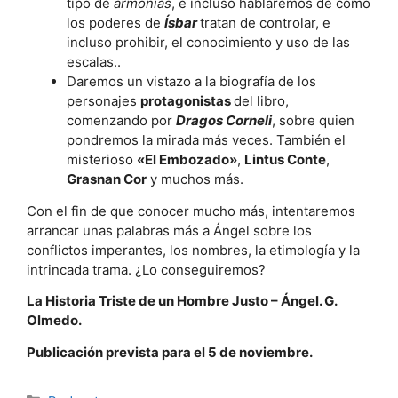
tipo de
armonías
, e incluso hablaremos de cómo
los poderes de
Ísbar
tratan de controlar, e
incluso prohibir, el conocimiento y uso de las
escalas..
Daremos un vistazo a la biografía de los
personajes
protagonistas
del libro,
comenzando por
Dragos Corneli
, sobre quien
pondremos la mirada más veces. También el
misterioso
«El Embozado»
,
Lintus Conte
,
Grasnan Cor
y muchos más.
Con el fin de que conocer mucho más, intentaremos
arrancar unas palabras más a Ángel sobre los
conflictos imperantes, los nombres, la etimología y la
intrincada trama. ¿Lo conseguiremos?
La Historia Triste de un Hombre Justo – Ángel. G.
Olmedo.
Publicación prevista para el 5 de noviembre.
Categorías