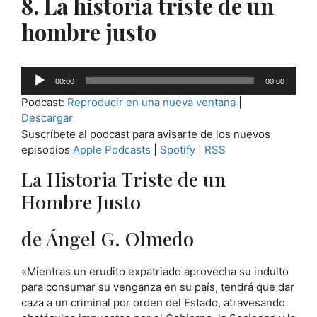
8. La historia triste de un
hombre justo
Reproductor
00:00
00:00
de
Podcast:
Reproducir en una nueva ventana
|
audio
Descargar
Suscríbete al podcast para avisarte de los nuevos
episodios
Apple Podcasts
|
Spotify
|
RSS
La Historia Triste de un
Hombre Justo
de Ángel G. Olmedo
«Mientras un erudito expatriado aprovecha su indulto
para consumar su venganza en su país, tendrá que dar
caza a un criminal por orden del Estado, atravesando