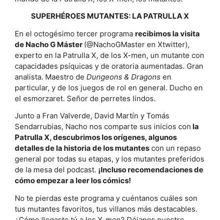
SUPERHÉROES MUTANTES: LA PATRULLA X
En el octogésimo tercer programa
recibimos la visita
de Nacho G Máster
(@NachoGMaster en Xtwitter),
experto en la Patrulla X, de los X-men, un mutante con
capacidades psíquicas y de oratoria aumentadas. Gran
analista. Maestro de
Dungeons & Dragons
en
particular, y de los juegos de rol en general. Ducho en
el esmorzaret. Señor de perretes lindos.
Junto a Fran Valverde, David Martín y Tomás
Sendarrubias, Nacho nos comparte sus inicios con
la
Patrulla X, descubrimos los orígenes, algunos
detalles de la historia de los mutantes
con un repaso
general por todas su etapas, y los mutantes preferidos
de la mesa del podcast.
¡Incluso recomendaciones de
cómo empezar a leer los cómics!
No te pierdas este programa y cuéntanos cuáles son
tus mutantes favoritos, tus villanos más destacables.
¿Cómo llegaste tú a los X-men? Déjanos nuestro