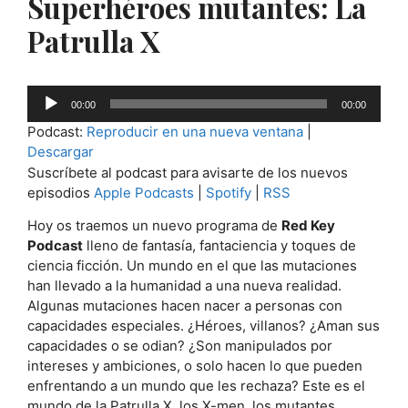
Superhéroes mutantes: La
Patrulla X
Reproductor
00:00
00:00
de
Podcast:
Reproducir en una nueva ventana
|
audio
Descargar
Suscríbete al podcast para avisarte de los nuevos
episodios
Apple Podcasts
|
Spotify
|
RSS
Hoy os traemos un nuevo programa de
Red Key
Podcast
lleno de fantasía, fantaciencia y toques de
ciencia ficción. Un mundo en el que las mutaciones
han llevado a la humanidad a una nueva realidad.
Algunas mutaciones hacen nacer a personas con
capacidades especiales. ¿Héroes, villanos? ¿Aman sus
capacidades o se odian? ¿Son manipulados por
intereses y ambiciones, o solo hacen lo que pueden
enfrentando a un mundo que les rechaza? Este es el
mundo de la Patrulla X, los X-men, los mutantes.