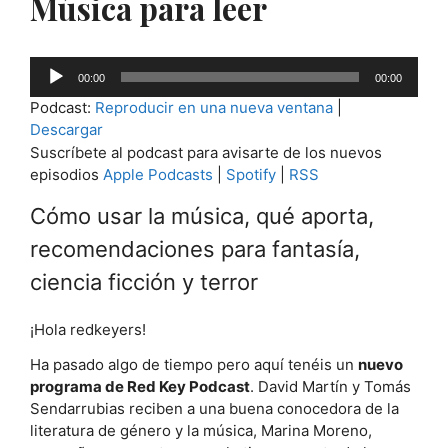
Música para leer
Reproductor
00:00
00:00
de
Podcast:
Reproducir en una nueva ventana
|
audio
Descargar
Suscríbete al podcast para avisarte de los nuevos
episodios
Apple Podcasts
|
Spotify
|
RSS
Cómo usar la música, qué aporta,
recomendaciones para fantasía,
ciencia ficción y terror
¡Hola redkeyers!
Ha pasado algo de tiempo pero aquí tenéis un
nuevo
programa de Red Key Podcast
. David Martín y Tomás
Sendarrubias reciben a una buena conocedora de la
literatura de género y la música, Marina Moreno,