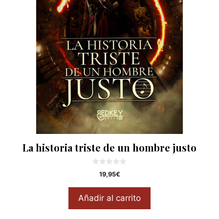
La historia triste de un hombre justo
0
19,95
€
d
e
5
Añadir al carrito