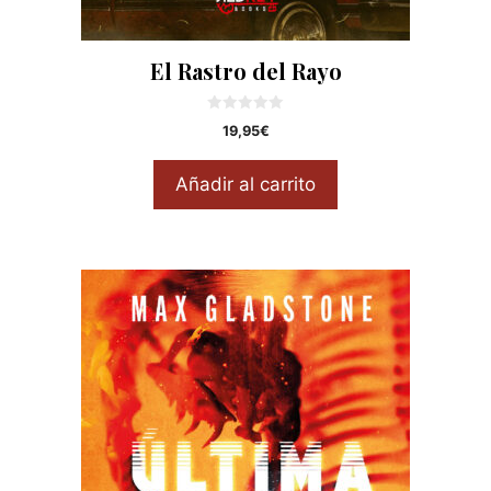
El Rastro del Rayo
0
19,95
€
d
e
5
Añadir al carrito