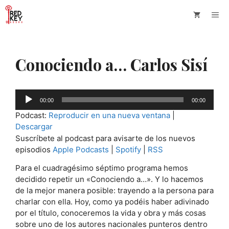
Saltar
Me
al
contenido
Conociendo a… Carlos Sisí
Reproductor
00:00
00:00
de
Podcast:
Reproducir en una nueva ventana
|
audio
Descargar
Suscríbete al podcast para avisarte de los nuevos
episodios
Apple Podcasts
|
Spotify
|
RSS
Para el cuadragésimo séptimo programa hemos
decidido repetir un «Conociendo a…». Y lo hacemos
de la mejor manera posible: trayendo a la persona para
charlar con ella. Hoy, como ya podéis haber adivinado
por el título, conoceremos la vida y obra y más cosas
sobre uno de los autores nacionales punteros dentro