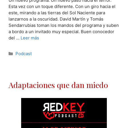
Un nuevo programa. Un nuevo paso hacia el terror.
Esta vez con un toque diferente. Con un giro hacia el
este, mirando a las tierras del Sol Naciente para
lanzarnos a la oscuridad. David Martín y Tomás
Sendarrubias toman los mandos del programa y suben
a bordo a un invitado muy especial. Buen conocedor
del …
Leer más
Categorías
Podcast
Adaptaciones que dan miedo