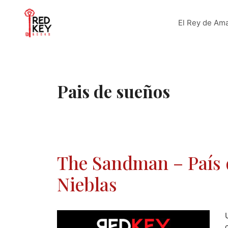
Saltar
al
El Rey de Ama
contenido
Pais de sueños
The Sandman – País 
Nieblas