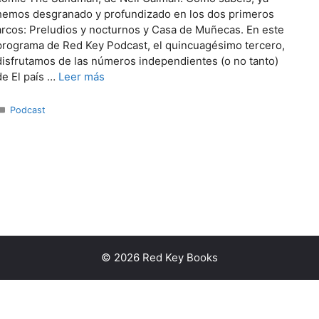
hemos desgranado y profundizado en los dos primeros
arcos: Preludios y nocturnos y Casa de Muñecas. En este
programa de Red Key Podcast, el quincuagésimo tercero,
disfrutamos de las números independientes (o no tanto)
de El país …
Leer más
Categorías
Podcast
© 2026 Red Key Books