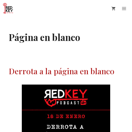
Saltar
Me
al
contenido
Página en blanco
Derrota a la página en blanco