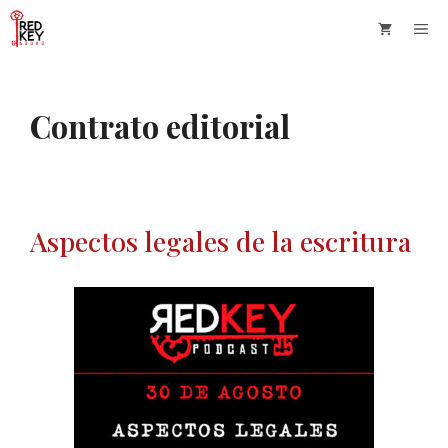
Saltar
Me
al
contenido
Contrato editorial
Aspectos legales de la escritura