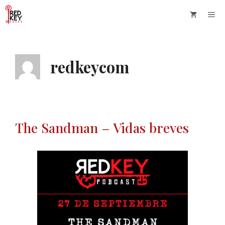
Saltar
Me
al
contenido
redkeycom
The Sandman – Vidas breves