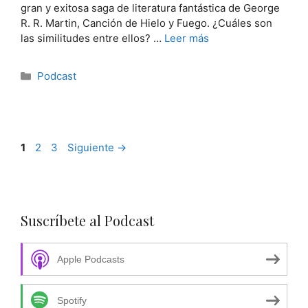
gran y exitosa saga de literatura fantástica de George
R. R. Martin, Canción de Hielo y Fuego. ¿Cuáles son
las similitudes entre ellos? …
Leer más
Categorías
Podcast
Página
Página
Página
1
2
3
Siguiente
→
Suscríbete al Podcast
Apple Podcasts
Spotify